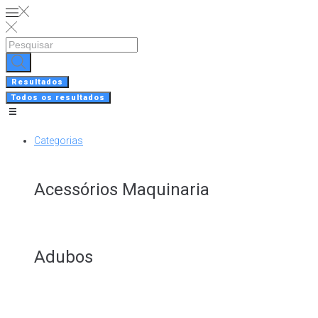
Skip
to
content
Search
...
Resultados
Todos os resultados
Categorias
Acessórios Maquinaria
Adubos