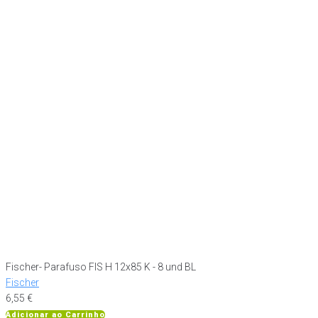
Fischer- Parafuso FIS H 12x85 K - 8 und BL
Fischer
6,55
€
Adicionar ao Carrinho