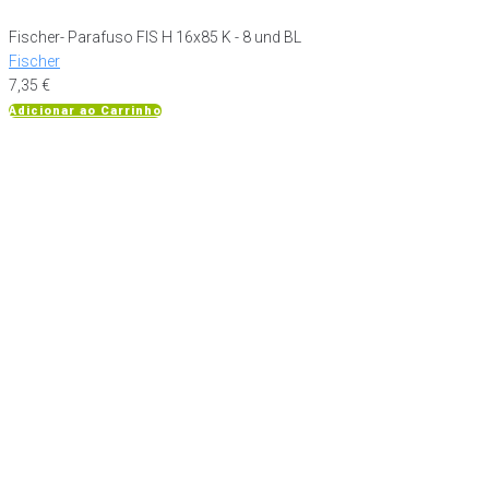
Fischer- Parafuso FIS H 16x85 K - 8 und BL
Fischer
7,35
€
Adicionar ao Carrinho