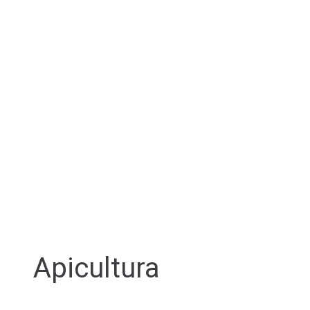
Apicultura