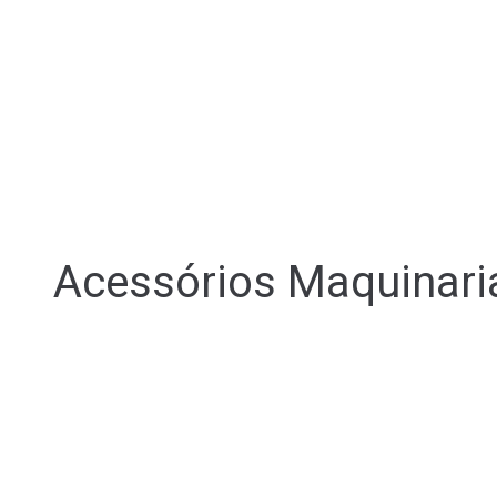
Acessórios Maquinari