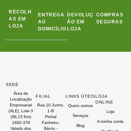
RECOLH
ENTREGA
DEVOLUÇ
COMPRAS
AS EM
AO
ÃO EM
SEGURAS
LOJA
DOMICÍLIO
LOJA
SEDE
Área de
FILIAL
LINKS ÚTEIS
LOJA
Localização
ONLINE
Empresarial
Rua 10 Junho,
Quem somos
(ALE), Lote 3
1-B
Loja
Serviços
(96,13 Km)
Pinhal
A minha conta
2450-378
Fanheiro,
Blog
Valado dos
Bárrio -