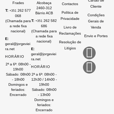
Cartão de
Frades
Alcobaça
Contactos
Cliente
2460-312
T:
262 577
+351
Política de
Bárrio ACB
Condições
068
Privacidade
T:
262 582
(Chamada para
+351
Gerais de
a rede fixa
686
Livro de
Venda
nacional)
(Chamada para
Reclamações
Envio e Portes
a rede fixa
E:
nacional)
Resolução de
geral@jorgeviei
Litígios
ra.net
E:
geral@jorgeviei
HORÁRIO
ra.net
2ª a 6ª: 08h00 -
HORÁRIO
19h00
Sábado: 08h00
2ª a 6ª: 08h00 -
- 18h00
12h30 / 14h00 -
Domingos e
19h00
feriados:
Sábado: 08h00
Encerrado
- 13h00
Domingos e
feriados:
Encerrado