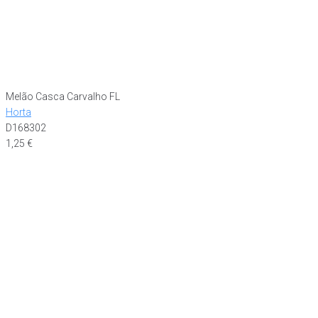
Melão Casca Carvalho FL
Horta
D168302
1,25
€