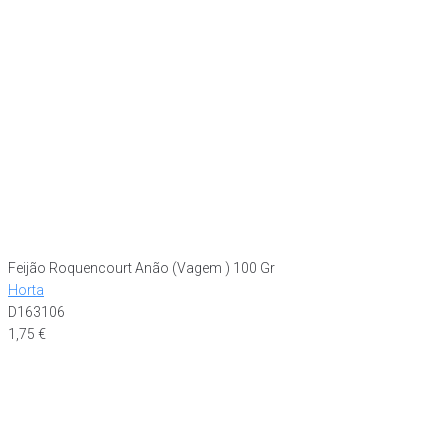
Feijão Roquencourt Anão (Vagem ) 100 Gr
Horta
D163106
1,75
€