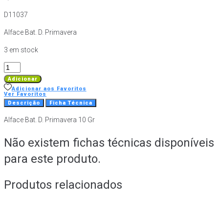
D11037
Alface Bat. D. Primavera
3 em stock
Quantidade
de
Adicionar
Alface
Adicionar aos Favoritos
Ver Favoritos
Bat.
Descrição
Ficha Técnica
D.
Alface Bat. D. Primavera 10 Gr
Primavera
10
Não existem fichas técnicas disponíveis
Gr
para este produto.
Produtos relacionados