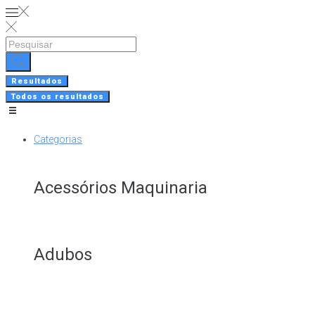
Skip
to
content
Search
...
Resultados
Todos os resultados
Categorias
Acessórios Maquinaria
Adubos