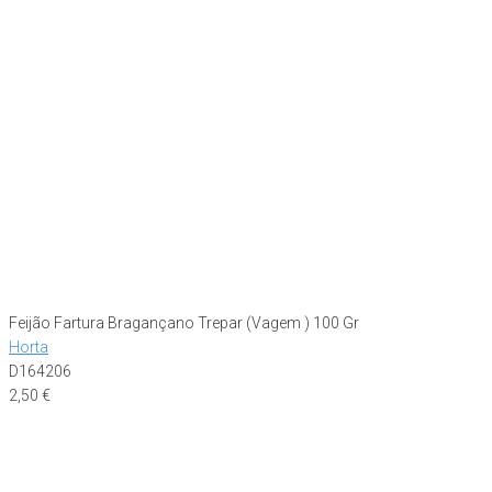
Feijão Fartura Bragançano Trepar (Vagem ) 100 Gr
Horta
D164206
2,50
€