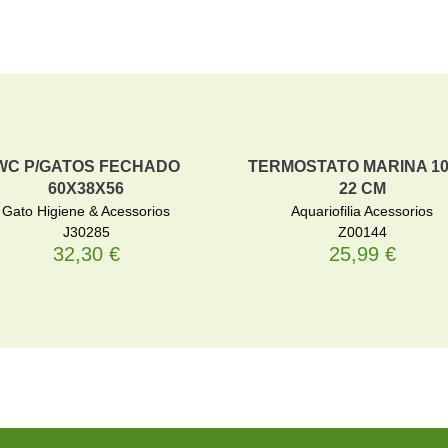
WC P/GATOS FECHADO
TERMOSTATO MARINA 10
60X38X56
22 CM
Gato Higiene & Acessorios
Aquariofilia Acessorios
J30285
Z00144
32,30
€
25,99
€