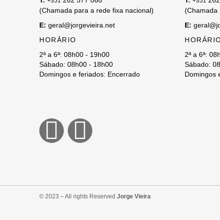
T:
262 577 068
T:
262
+351
+351
(Chamada para a rede fixa nacional)
(Chamada p
E:
geral@jorgevieira.net
E:
geral@jo
HORÁRIO
HORÁRI
2ª a 6ª: 08h00 - 19h00
2ª a 6ª: 08
Sábado: 08h00 - 18h00
Sábado: 08
Domingos e feriados: Encerrado
Domingos e
© 2023 – All rights Reserved
Jorge Vieira