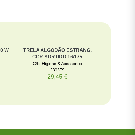
0 W
TRELA ALGODÃO ESTRANG.
TRELA ALG
COR SORTIDO 16/175
COR SOR
Cão Higiene & Acessorios
Cão Higie
J30379
29,45
€
2