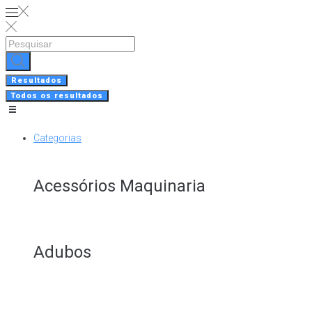
Skip
to
content
Search
...
Resultados
Todos os resultados
Categorias
Acessórios Maquinaria
Adubos