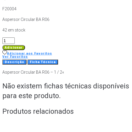
F20004
Aspersor Circular BA R06
42 em stock
Quantidade
de
Adicionar
Aspersor
Adicionar aos Favoritos
Ver Favoritos
Circular
Descrição
Ficha Técnica
BA
Aspersor Circular BA R06 – 1 / 2«
R06
-
Não existem fichas técnicas disponíveis
1
/
para este produto.
2«
Produtos relacionados