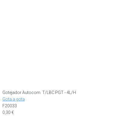
Gotejador Autocom. T/LBC PGT - 4L/H
Gota a gota
F20033
0,30
€