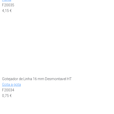
F20035
4,15
€
Gotejador de Linha 16 mm Desmontavel HT
Gota a gota
F20034
0,75
€