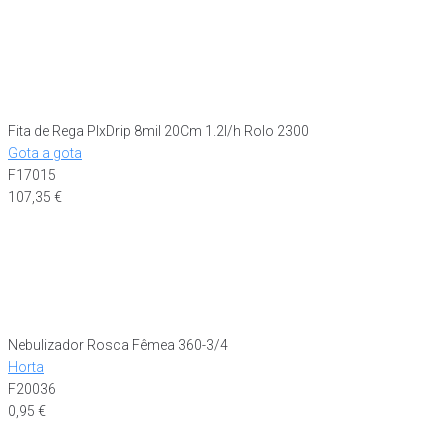
Fita de Rega PlxDrip 8mil 20Cm 1.2l/h Rolo 2300
Gota a gota
F17015
107,35
€
Nebulizador Rosca Fêmea 360-3/4
Horta
F20036
0,95
€