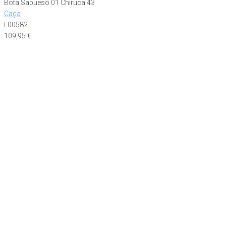
Bota Sabueso 01 Chiruca 43
Caça
L00582
109,95
€