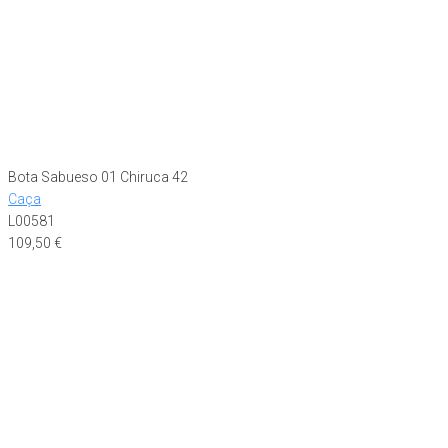
Bota Sabueso 01 Chiruca 42
Caça
L00581
109,50
€