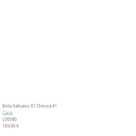
Bota Sabueso 01 Chiruca 41
Caça
L00580
109,95
€