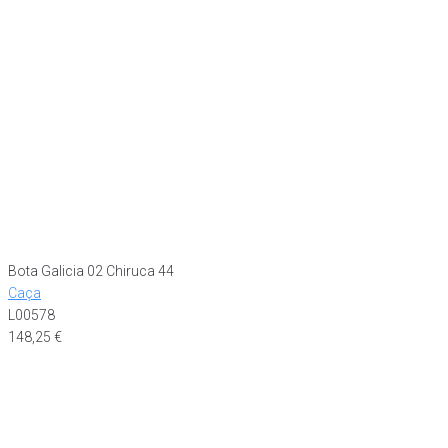
Bota Galicia 02 Chiruca 44
Caça
L00578
148,25
€