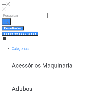
Skip
to
content
Search
...
Resultados
Todos os resultados
Categorias
Acessórios Maquinaria
Adubos