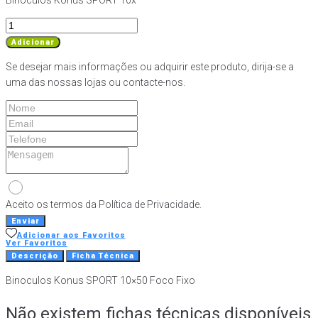
Binoculos Konus SPORT 10x
Quantidade
de
Adicionar
Binoculos
Se desejar mais informações ou adquirir este produto, dirija-se a
Konus
uma das nossas lojas ou contacte-nos.
SPORT
10x50
Foco
Fixo
Aceito os termos da Política de Privacidade.
Enviar
Adicionar aos Favoritos
Ver Favoritos
Descrição
Ficha Técnica
Binoculos Konus SPORT 10×50 Foco Fixo
Não existem fichas técnicas disponíveis