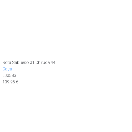
Bota Sabueso 01 Chiruca 44
Caça
L00583
109,95
€