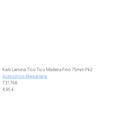
Kwb Lamina Tico Tico Madeira Fino 75mm Pk2
Acessórios Maquinaria
T31768
4,95
€