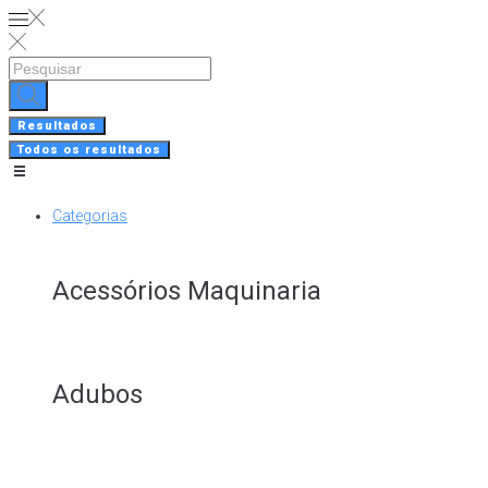
Skip
to
content
Search
...
Resultados
Todos os resultados
Categorias
Acessórios Maquinaria
Adubos