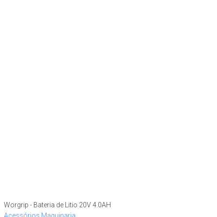
Worgrip - Bateria de Litio 20V 4.0AH
Acessórios Maquinaria