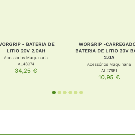
WORGRIP -CARREGADOR
WORGRIP - BATE
BATERIA DE LITIO 20V BASE
LITIO 20V 4.
2.0A
Acessórios Maqui
AL46604
Acessórios Maquinaria
64,25
€
AL47651
10,95
€