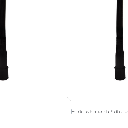
Esgotado
Se desejar mais informações ou a
lojas ou contacte-nos.
Aceito os termos da Política d