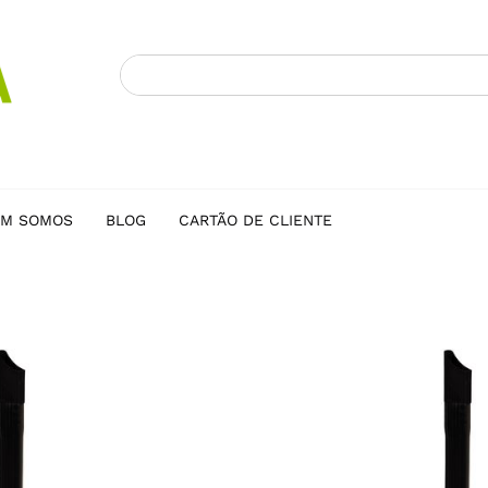
M SOMOS
BLOG
CARTÃO DE CLIENTE
HOME
/
LOJA
/
ACESSÓRIOS M
BOCAL FLEXIVEL P/ ASPIRADO
BOCAL FLEXIVEL P/ 
13,00
€
T31759