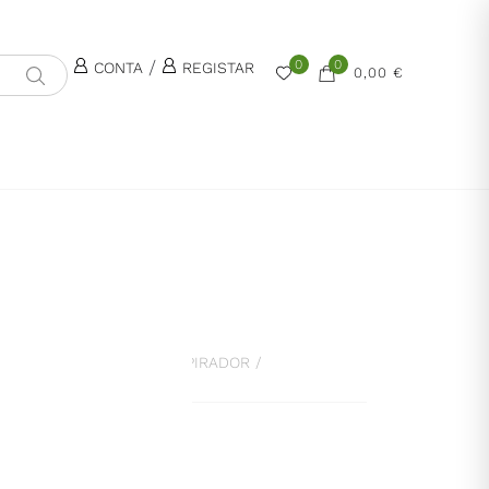
/
0
0
CONTA
REGISTAR
0,00 €
AQUINARIA
/
SACOS P/ ASPIRADOR
/
R
ASPIRADOR