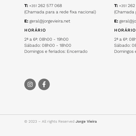
T:
262 577 068
T:
262 
+351
+351
(Chamada para a rede fixa nacional)
(Chamada p
E:
geral@jorgevieira.net
E:
geral@jo
HORÁRIO
HORÁRIO
2ª a 6ª: 08h00 - 19h00
2ª a 6ª: 0
Sábado: 08h00 - 18h00
Sábado: 0
Domingos e feriados: Encerrado
Domingos e
© 2023 – All rights Reserved
Jorge Vieira