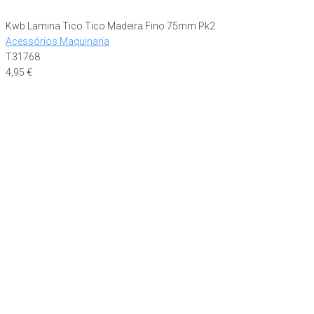
Kwb Lamina Tico Tico Madeira Fino 75mm Pk2
Acessórios Maquinaria
T31768
4,95
€