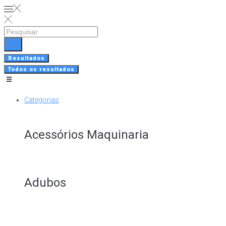
Skip
to
content
Search
...
Resultados
Todos os resultados
Categorias
Acessórios Maquinaria
Adubos