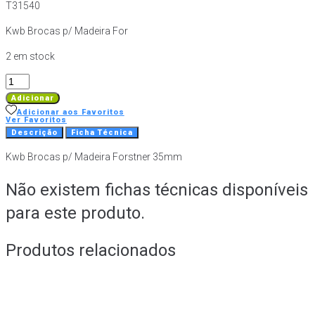
T31540
Kwb Brocas p/ Madeira For
2 em stock
Quantidade
de
Adicionar
Broca
Adicionar aos Favoritos
Ver Favoritos
Dobradicas
Descrição
Ficha Técnica
HSS
Kwb Brocas p/ Madeira Forstner 35mm
35mm
Não existem fichas técnicas disponíveis
para este produto.
Produtos relacionados