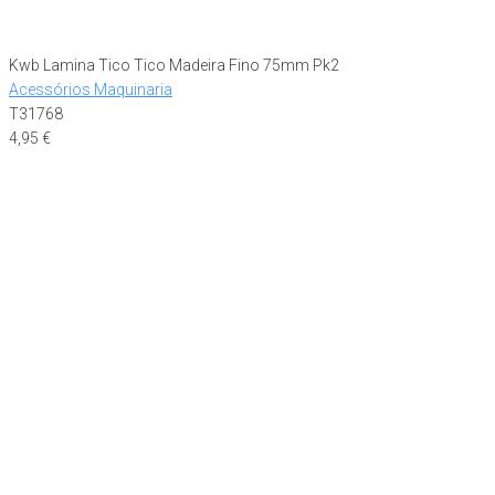
Kwb Lamina Tico Tico Madeira Fino 75mm Pk2
Acessórios Maquinaria
T31768
4,95
€