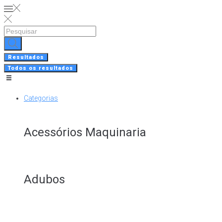
Skip
to
content
Search
...
Resultados
Todos os resultados
Categorias
Acessórios Maquinaria
Adubos