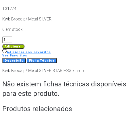
T31274
Kwb Broca p/ Metal SILVER
6 em stock
Quantidade
de
Adicionar
Broca
Adicionar aos Favoritos
Ver Favoritos
Silver
Descrição
Ficha Técnica
Star
Kwb Broca p/ Metal SILVER STAR HSS 7.5mm
HSS
Metal
Não existem fichas técnicas disponíveis
7,5
mm
para este produto.
SB
Produtos relacionados