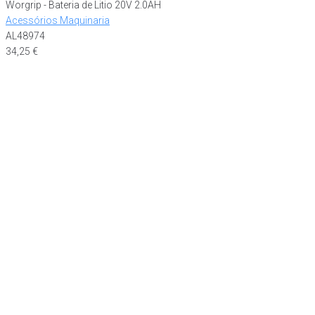
Worgrip - Bateria de Litio 20V 2.0AH
Acessórios Maquinaria
AL48974
34,25
€