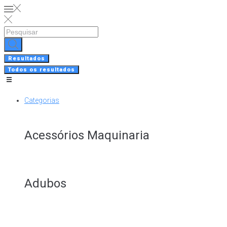
Skip
to
content
Search
...
Resultados
Todos os resultados
Categorias
Acessórios Maquinaria
Adubos