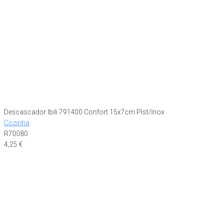
Descascador Ibili 791400 Confort 15x7cm Plst/Inox
Cozinha
R70080
4,25
€