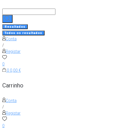
Skip
to
Search
content
...
Resultados
Todos os resultados
Conta
/
Registar
0
0
0,00 €
Carrinho
Conta
/
Registar
0