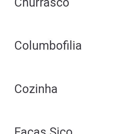
Churrasco
Columbofilia
Cozinha
Facas Sico