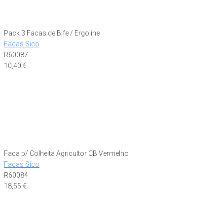
Pack 3 Facas de Bife / Ergoline
Facas Sico
R60087
10,40
€
Faca p/ Colheita Agricultor CB Vermelho
Facas Sico
R60084
18,55
€