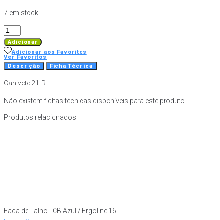
7 em stock
Quantidade
de
Adicionar
Canivete
Adicionar aos Favoritos
Ver Favoritos
21-
Descrição
Ficha Técnica
R
Canivete 21-R
Não existem fichas técnicas disponíveis para este produto.
Produtos relacionados
Faca de Talho - CB Azul / Ergoline 16