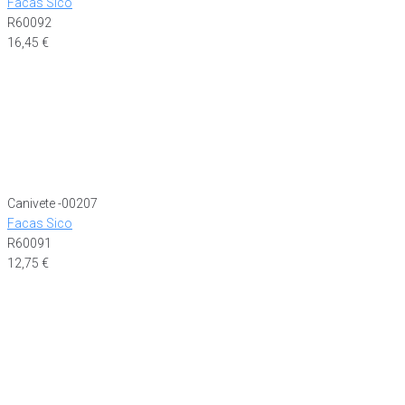
Facas Sico
R60092
16,45
€
Canivete -00207
Facas Sico
R60091
12,75
€