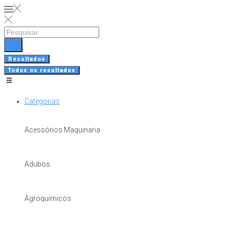
Skip
to
content
Search
...
Resultados
Todos os resultados
Categorias
Acessórios Maquinaria
Adubos
Agroquimicos