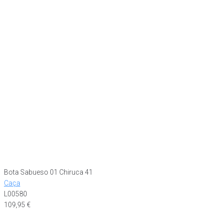
Bota Sabueso 01 Chiruca 41
Caça
L00580
109,95
€