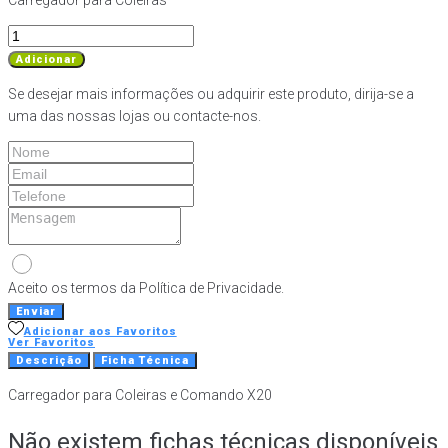
Carregador para Coleiras
Quantidade
de
Adicionar
Carregador
Se desejar mais informações ou adquirir este produto, dirija-se a
para
uma das nossas lojas ou contacte-nos.
Coleiras
e
Comando
X20
Aceito os termos da Política de Privacidade.
Enviar
Adicionar aos Favoritos
Ver Favoritos
Descrição
Ficha Técnica
Carregador para Coleiras e Comando X20
Não existem fichas técnicas disponíveis