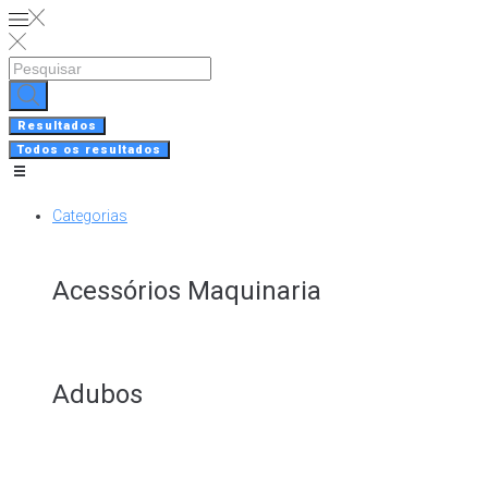
Skip
to
content
Search
...
Resultados
Todos os resultados
Categorias
Acessórios Maquinaria
Adubos