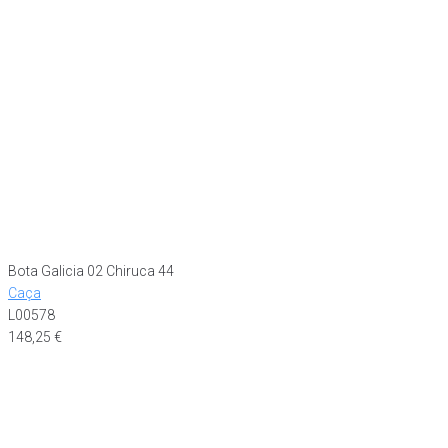
Bota Galicia 02 Chiruca 44
Caça
L00578
148,25
€