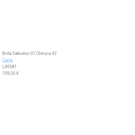
Bota Sabueso 01 Chiruca 42
Caça
L00581
109,50
€