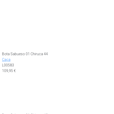
Bota Sabueso 01 Chiruca 44
Caça
L00583
109,95
€