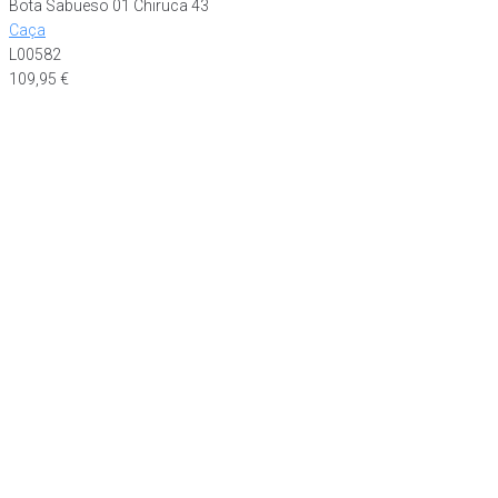
Bota Sabueso 01 Chiruca 43
Caça
L00582
109,95
€