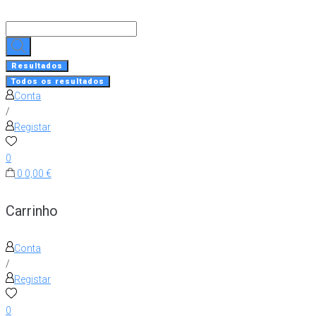
Skip
to
Search
content
...
Resultados
Todos os resultados
Conta
/
Registar
0
0
0,00 €
Carrinho
Conta
/
Registar
0