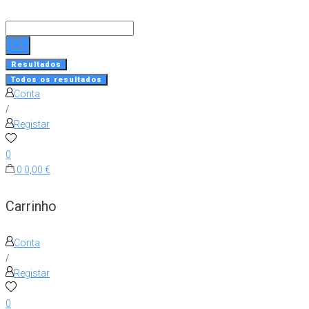
Skip
to
Search
content
...
Resultados
Todos os resultados
Conta
/
Registar
0
0
0,00 €
Carrinho
Conta
/
Registar
0