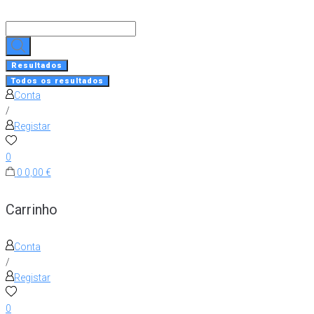
Skip
to
Search
content
...
Resultados
Todos os resultados
Conta
/
Registar
0
0
0,00 €
Carrinho
Conta
/
Registar
0