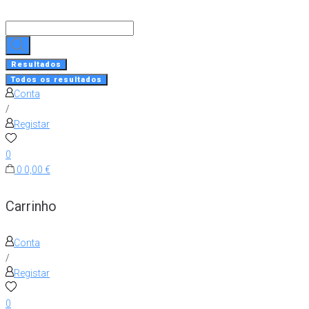
Skip
to
Search
content
...
Resultados
Todos os resultados
Conta
/
Registar
0
0
0,00 €
Carrinho
Conta
/
Registar
0