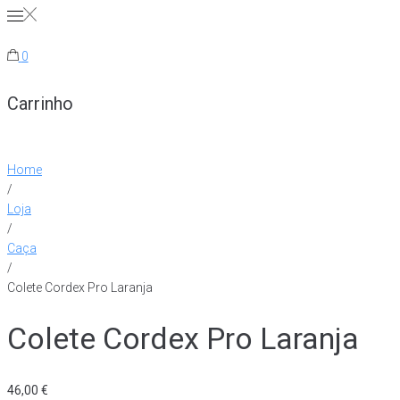
Skip
to
content
0
Carrinho
Home
/
Loja
/
Caça
/
Colete Cordex Pro Laranja
Colete Cordex Pro Laranja
46,00
€