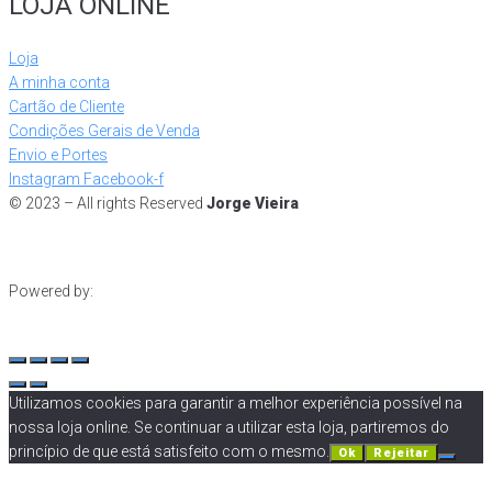
LOJA ONLINE
Loja
A minha conta
Cartão de Cliente
Condições Gerais de Venda
Envio e Portes
Instagram
Facebook-f
© 2023 – All rights Reserved
Jorge Vieira
Powered by:
Utilizamos cookies para garantir a melhor experiência possível na
nossa loja online. Se continuar a utilizar esta loja, partiremos do
princípio de que está satisfeito com o mesmo.
Ok
Rejeitar