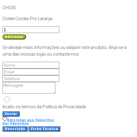
CH020
Colete Cordex Pro Laranja
Quantidade
de
Adicionar
Colete
Se desejar mais informações ou adquirir este produto, dirija-se a
Cordex
uma das nossas lojas ou contacte-nos.
Pro
Laranja
Aceito os termos da Política de Privacidade.
Enviar
Adicionar aos Favoritos
Ver Favoritos
Descrição
Ficha Técnica