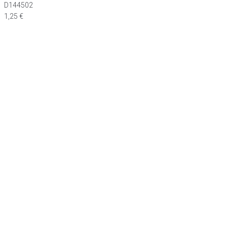
D144502
1,25
€