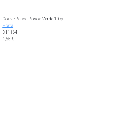
Couve Penca Povoa Verde 10 gr
Horta
D11164
1,55
€