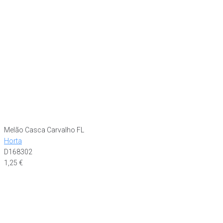
Melão Casca Carvalho FL
Horta
D168302
1,25
€