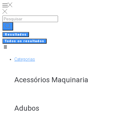
Skip
to
content
Search
...
Resultados
Todos os resultados
Categorias
Acessórios Maquinaria
Adubos