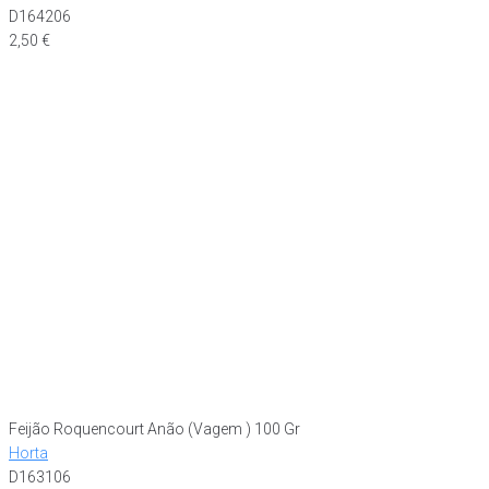
D164206
2,50
€
Feijão Roquencourt Anão (Vagem ) 100 Gr
Horta
D163106