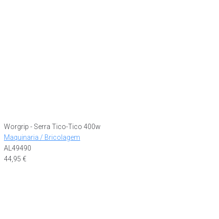
Worgrip - Serra Tico-Tico 400w
Maquinaria / Bricolagem
AL49490
44,95
€