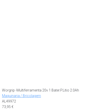
Worgrip -Multiferramenta 20v 1 Bater.P.Litio 2.0Ah
Maquinaria / Bricolagem
AL49972
73,95
€