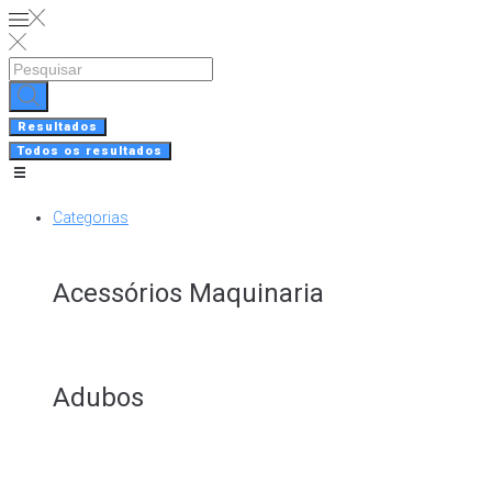
Skip
to
content
Search
...
Resultados
Todos os resultados
Categorias
Acessórios Maquinaria
Adubos