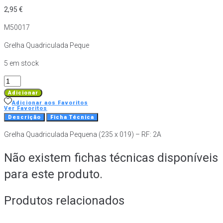
2,95
€
M50017
Grelha Quadriculada Peque
5 em stock
Quantidade
de
Adicionar
Grelha
Adicionar aos Favoritos
Ver Favoritos
Quadriculada
Descrição
Ficha Técnica
Pequena
Grelha Quadriculada Pequena (235 x 019) – RF: 2A
(235
x
Não existem fichas técnicas disponíveis
019)
-
para este produto.
RF:
2A
Produtos relacionados