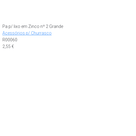
Pa p/ lixo em Zinco nº 2 Grande
Acessórios p/ Churrasco
R00060
2,55
€