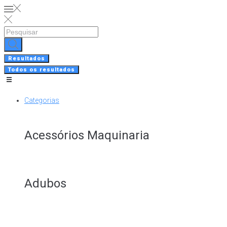
Skip
to
content
Search
...
Resultados
Todos os resultados
Categorias
Acessórios Maquinaria
Adubos