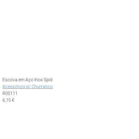
Escova em Aço Inox Spid
Acessórios p/ Churrasco
R00111
6,15
€