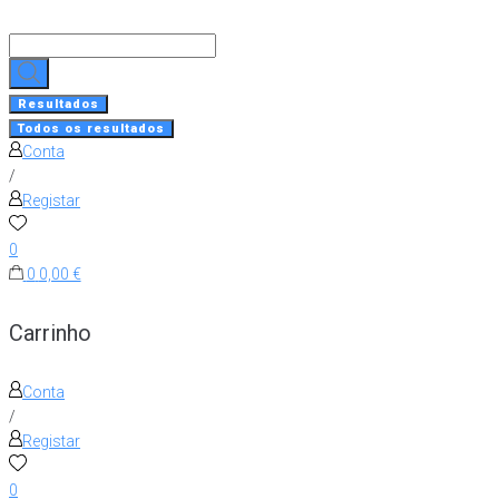
Skip
to
Search
content
...
Resultados
Todos os resultados
Conta
/
Registar
0
0
0,00 €
Carrinho
Conta
/
Registar
0