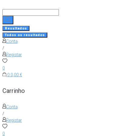
Skip
to
Search
content
...
Resultados
Todos os resultados
Conta
/
Registar
0
0
0,00 €
Carrinho
Conta
/
Registar
0