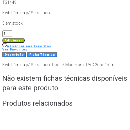
T31449
Kwb Lâmina p/ Serra Tico-
5 em stock
Quantidade
de
Adicionar
Laminas
Adicionar aos Favoritos
Ver Favoritos
2
Descrição
Ficha Técnica
und
Kwb Lâmina p/ Serra Tico-Tico p/ Madeiras e PVC 2uni. 4mm
Corte
Grosso
Não existem fichas técnicas disponíveis
p/Madeira
para este produto.
Produtos relacionados