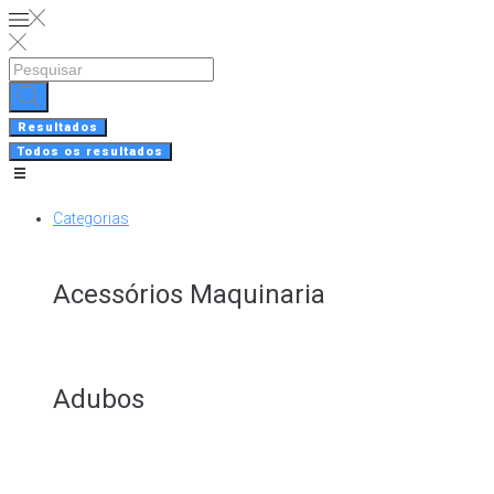
Skip
to
content
Search
...
Resultados
Todos os resultados
Categorias
Acessórios Maquinaria
Adubos