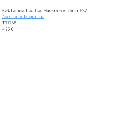
Kwb Lamina Tico Tico Madeira Fino 75mm Pk2
Acessórios Maquinaria
T31768
4,95
€