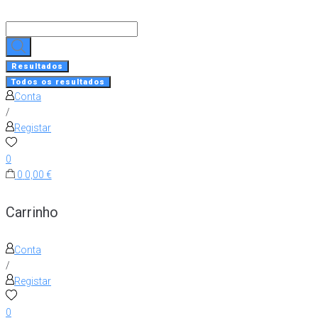
Skip
to
Search
content
...
Resultados
Todos os resultados
Conta
/
Registar
0
0
0,00 €
Carrinho
Conta
/
Registar
0