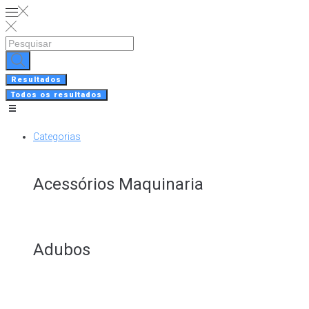
Skip
to
content
Search
...
Resultados
Todos os resultados
Categorias
Acessórios Maquinaria
Adubos