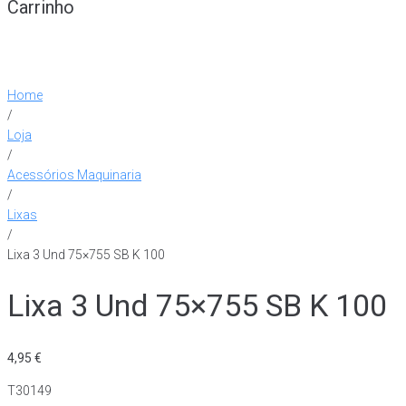
Carrinho
Home
/
Loja
/
Acessórios Maquinaria
/
Lixas
/
Lixa 3 Und 75×755 SB K 100
Lixa 3 Und 75×755 SB K 100
4,95
€
T30149