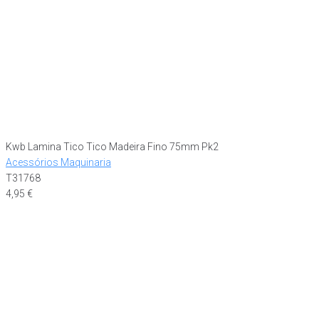
Kwb Lamina Tico Tico Madeira Fino 75mm Pk2
Acessórios Maquinaria
T31768
4,95
€