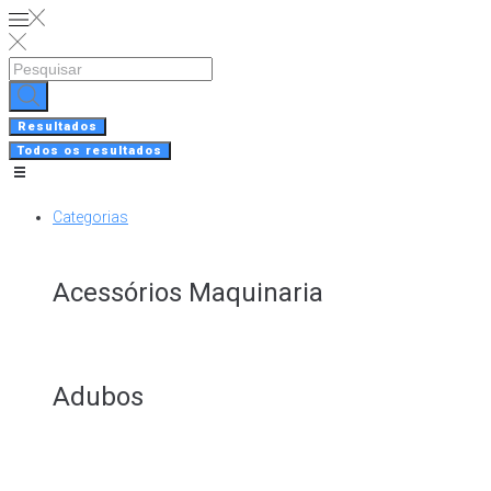
Skip
to
content
Search
...
Resultados
Todos os resultados
Categorias
Acessórios Maquinaria
Adubos