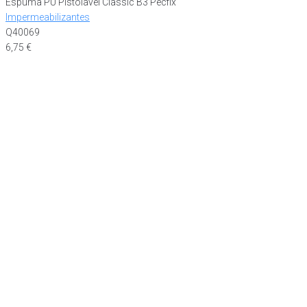
Espuma PU Pistolavel Classic B3 Pecfix
Impermeabilizantes
Q40069
6,75
€