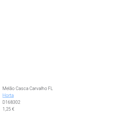
Melão Casca Carvalho FL
Horta
D168302
1,25
€