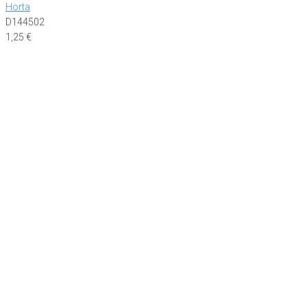
Horta
D144502
1,25
€