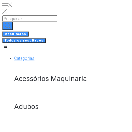
Skip
to
content
Search
...
Resultados
Todos os resultados
Categorias
Acessórios Maquinaria
Adubos