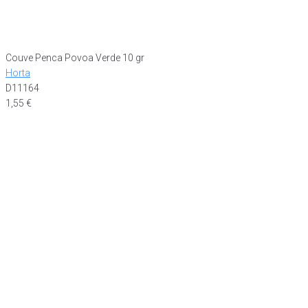
Couve Penca Povoa Verde 10 gr
Horta
D11164
1,55
€