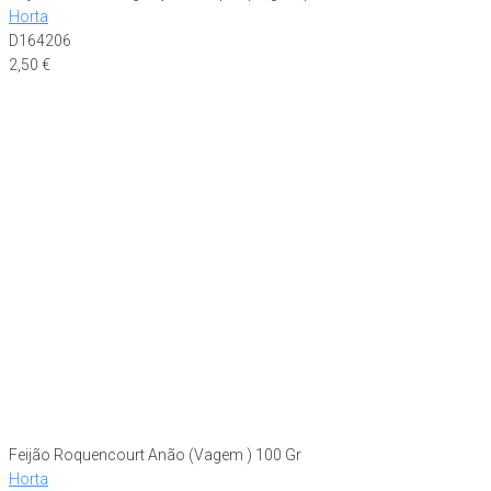
Horta
D164206
2,50
€
Feijão Roquencourt Anão (Vagem ) 100 Gr
Horta