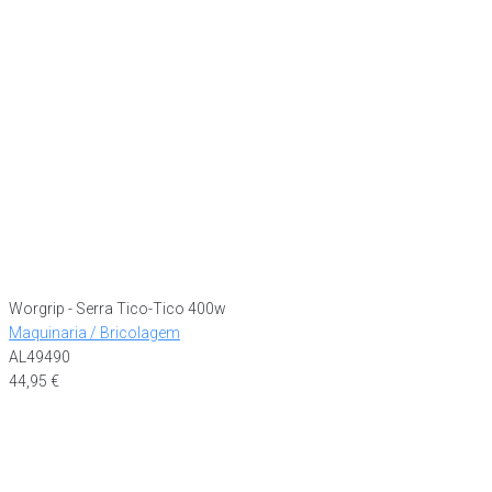
Worgrip - Serra Tico-Tico 400w
Maquinaria / Bricolagem
AL49490
44,95
€