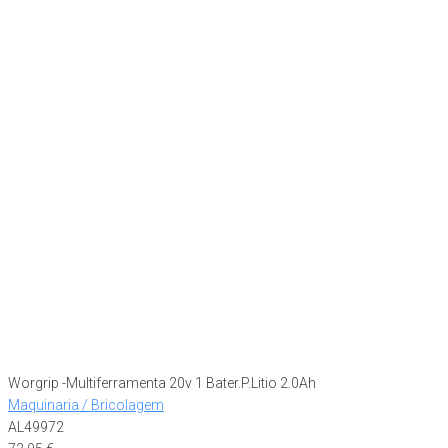
Worgrip -Multiferramenta 20v 1 Bater.P.Litio 2.0Ah
Maquinaria / Bricolagem
AL49972