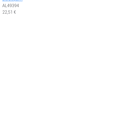
AL49394
22,51
€