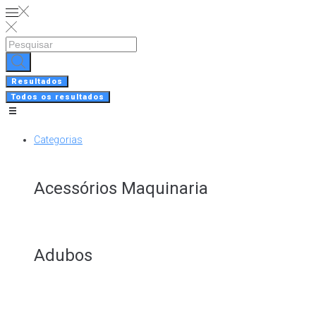
Skip
to
content
Search
...
Resultados
Todos os resultados
Categorias
Acessórios Maquinaria
Adubos