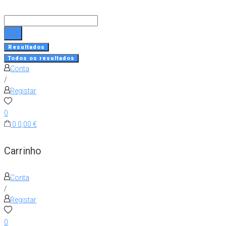
Skip
to
Search
content
...
Resultados
Todos os resultados
Conta
/
Registar
0
0
0,00 €
Carrinho
Conta
/
Registar
0