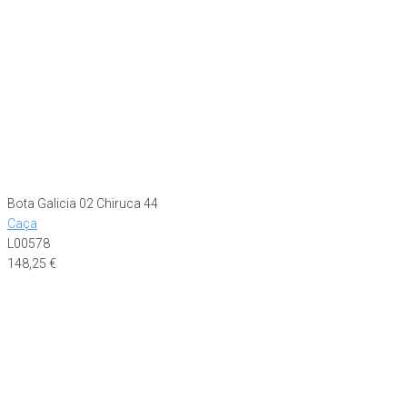
Bota Galicia 02 Chiruca 44
Caça
L00578
148,25
€