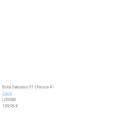
Bota Sabueso 01 Chiruca 41
Caça
L00580
109,95
€