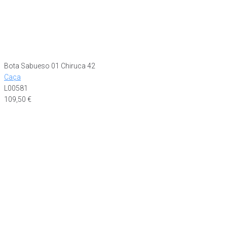
Bota Sabueso 01 Chiruca 42
Caça
L00581
109,50
€