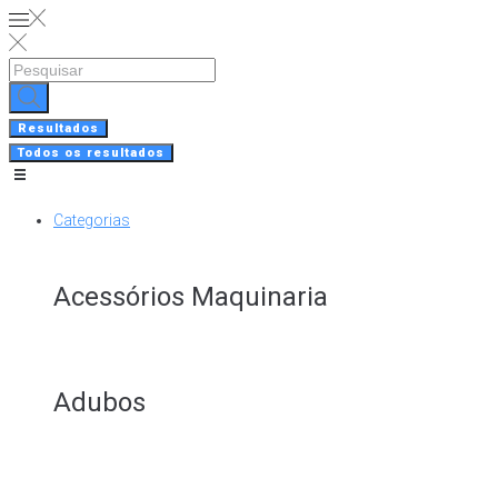
Skip
to
content
Search
...
Resultados
Todos os resultados
Categorias
Acessórios Maquinaria
Adubos