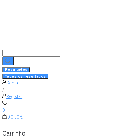
Skip
to
content
Search
...
Resultados
Todos os resultados
Conta
/
Registar
0
0
0,00 €
Carrinho