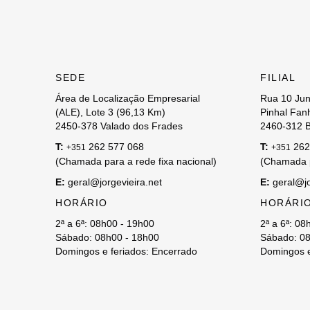
SEDE
FILIAL
Área de Localização Empresarial
Rua 10 Jun
(ALE), Lote 3 (96,13 Km)
Pinhal Fanh
2450-378 Valado dos Frades
2460-312 B
T:
262 577 068
T:
262
+351
+351
(Chamada para a rede fixa nacional)
(Chamada p
E:
geral@jorgevieira.net
E:
geral@jo
HORÁRIO
HORÁRI
2ª a 6ª: 08h00 - 19h00
2ª a 6ª: 08
Sábado: 08h00 - 18h00
Sábado: 08
Domingos e feriados: Encerrado
Domingos e