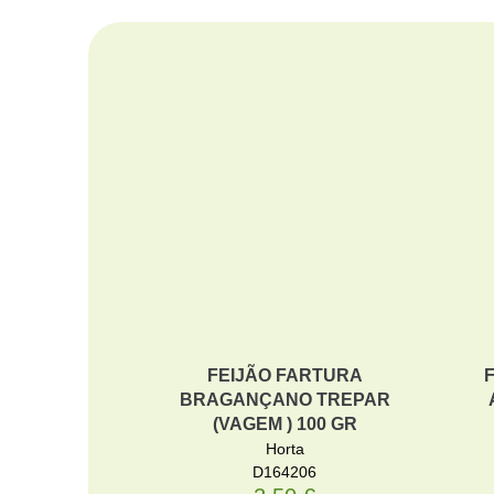
 CARVALHO
FEIJÃO FARTURA
BRAGANÇANO TREPAR
(VAGEM ) 100 GR
02
Horta
€
D164206