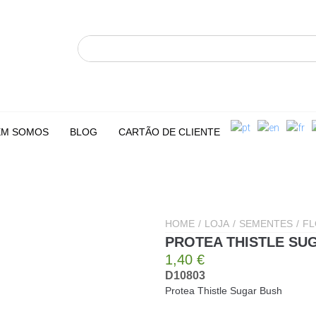
M SOMOS
BLOG
CARTÃO DE CLIENTE
HOME
/
LOJA
/
SEMENTES
/
FL
PROTEA THISTLE SU
1,40
€
D10803
Protea Thistle Sugar Bush