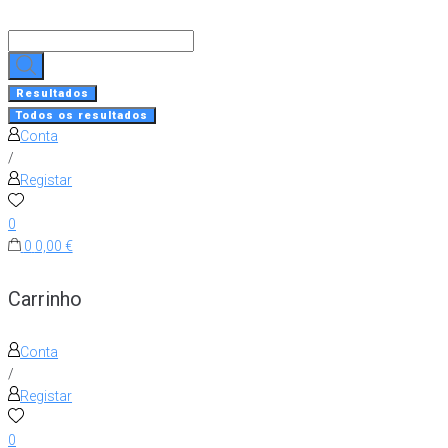
Skip
to
Search
content
...
Resultados
Todos os resultados
Conta
/
Registar
0
0
0,00 €
Carrinho
Conta
/
Registar
0