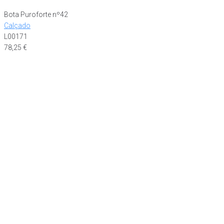
Bota Puroforte nº42
Calçado
L00171
78,25
€