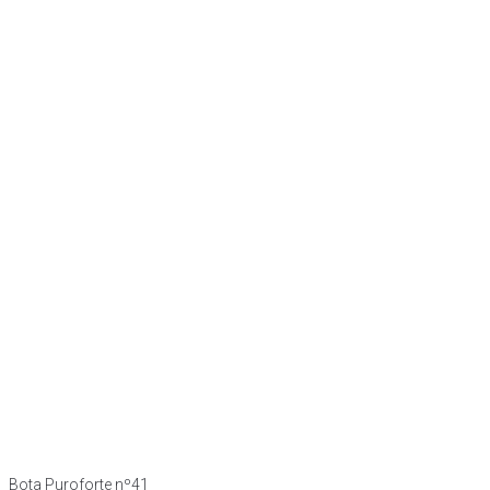
Bota Puroforte nº41