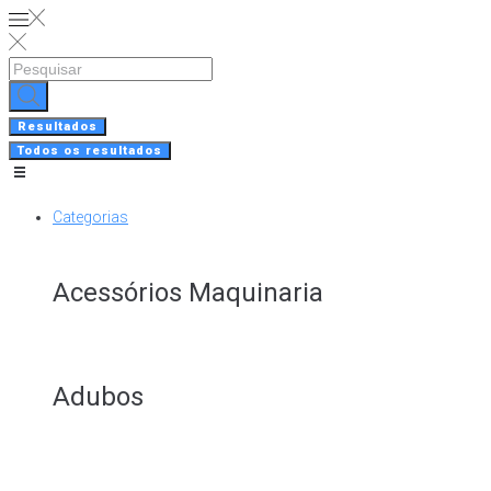
Skip
to
content
Search
...
Resultados
Todos os resultados
Categorias
Acessórios Maquinaria
Adubos