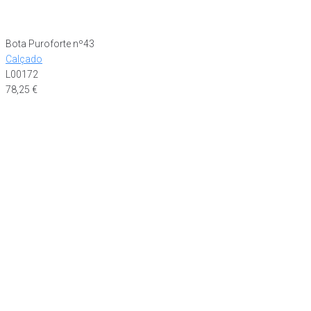
Bota Puroforte nº43
Calçado
L00172
78,25
€