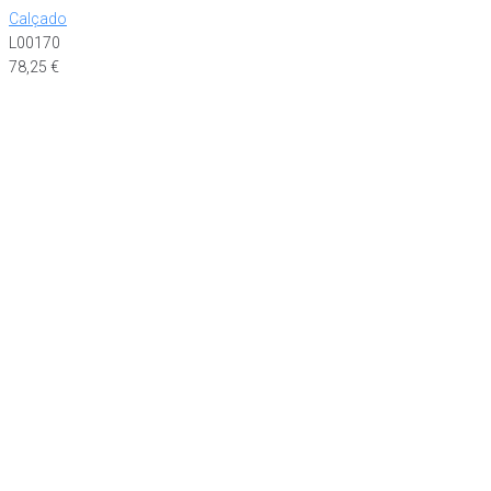
Calçado
L00170
78,25
€