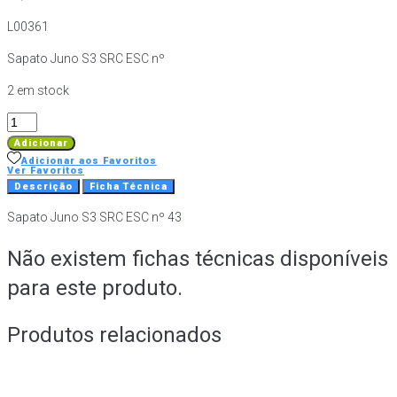
L00361
Sapato Juno S3 SRC ESC nº
2 em stock
Quantidade
de
Adicionar
Sapato
Adicionar aos Favoritos
Ver Favoritos
Juno
Descrição
Ficha Técnica
S3
Sapato Juno S3 SRC ESC nº 43
SRC
ESC
Não existem fichas técnicas disponíveis
nº
43
para este produto.
Produtos relacionados