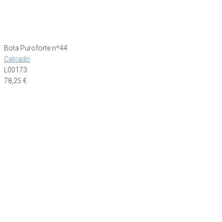
Bota Puroforte nº44
Calçado
L00173
78,25
€