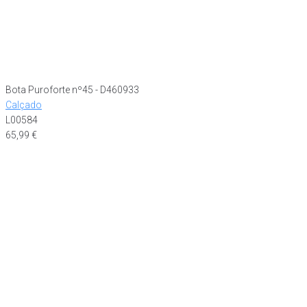
Bota Puroforte nº45 - D460933
Calçado
L00584
65,99
€