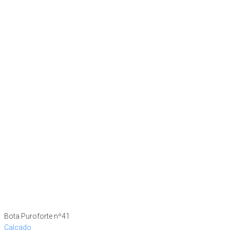
Bota Puroforte nº41
Calçado