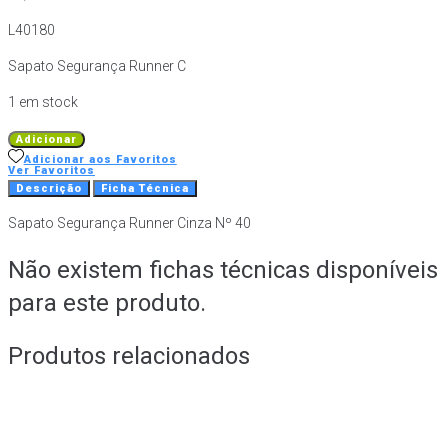
L40180
Sapato Segurança Runner C
1 em stock
Quantidade
Adicionar
de
Adicionar aos Favoritos
Ver Favoritos
Sapato
Descrição
Ficha Técnica
Segurança
Sapato Segurança Runner Cinza Nº 40
Runner
Cinza
Não existem fichas técnicas disponíveis
Nº
40
para este produto.
Produtos relacionados