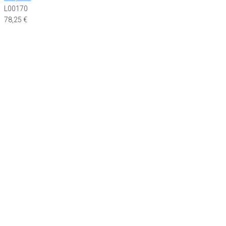
L00170
78,25
€