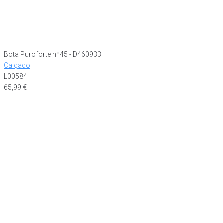
Bota Puroforte nº45 - D460933
Calçado
L00584
65,99
€