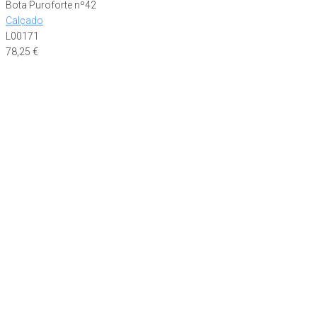
Bota Puroforte nº42
Calçado
L00171
78,25
€