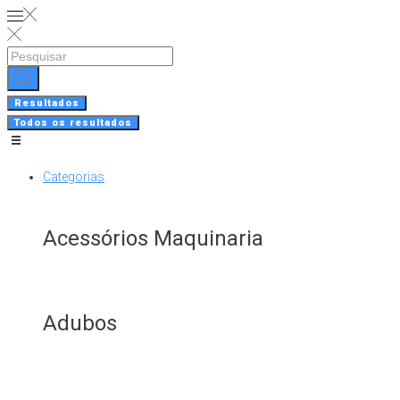
Skip
to
content
Search
...
Resultados
Todos os resultados
Categorias
Acessórios Maquinaria
Adubos