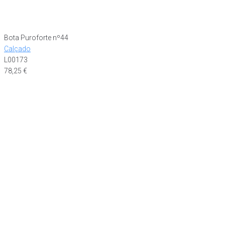
Bota Puroforte nº44
Calçado
L00173
78,25
€