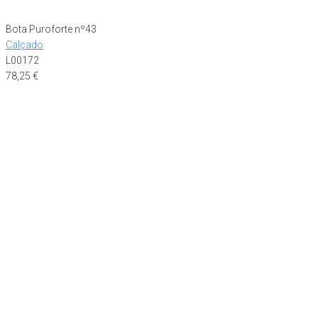
Bota Puroforte nº43
Calçado
L00172
78,25
€