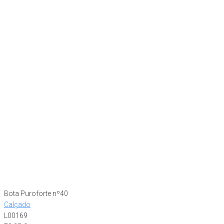
Bota Puroforte nº40
Calçado
L00169