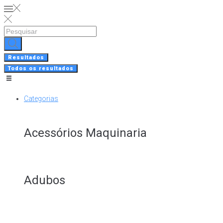
Skip
to
content
Search
...
Resultados
Todos os resultados
Categorias
Acessórios Maquinaria
Adubos