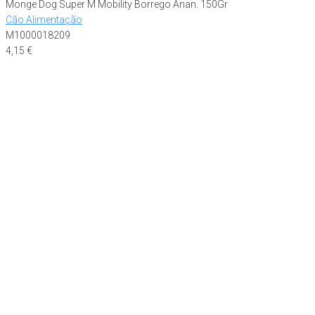
Monge Dog Super M Mobility Borrego Anan. 150Gr
Cão Alimentação
M1000018209
4,15
€