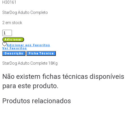
H30161
StarDog Adulto Completo
2 em stock
Quantidade
de
Adicionar
StarDog
Adicionar aos Favoritos
Ver Favoritos
Adulto
Descrição
Ficha Técnica
Completo
StarDog Adulto Complete 18Kg
-
18
Não existem fichas técnicas disponíveis
kg
para este produto.
Produtos relacionados