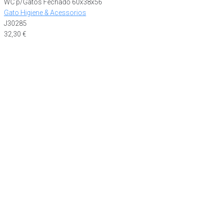
WC p/Gatos Fechado 60x38x56
Gato Higiene & Acessorios
J30285
32,30
€