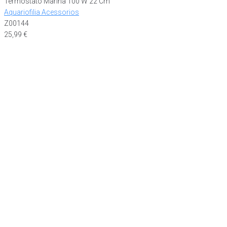
Termostato Marina 100 W 22 Cm
Aquariofilia Acessorios
Z00144
25,99
€