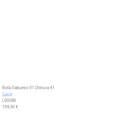
Bota Sabueso 01 Chiruca 41
Caça
L00580
109,95
€