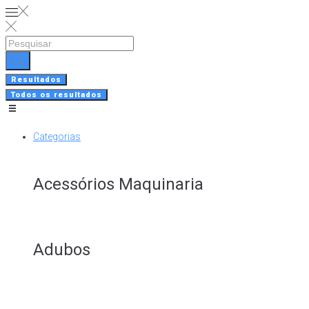
Skip
to
content
Search
...
Resultados
Todos os resultados
Categorias
Acessórios Maquinaria
Adubos