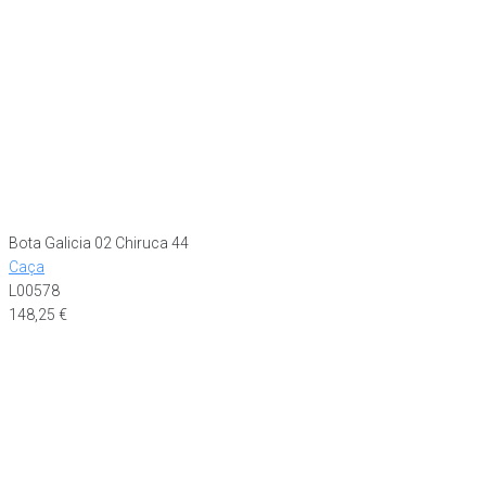
Bota Galicia 02 Chiruca 44
Caça
L00578
148,25
€