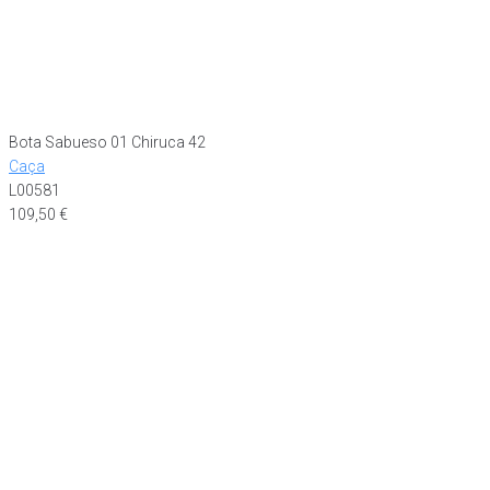
Bota Sabueso 01 Chiruca 42
Caça
L00581
109,50
€