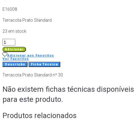
E16008
Terracota Prato Standard
23 em stock
Quantidade
de
Adicionar
Terracota
Adicionar aos Favoritos
Ver Favoritos
Prato
Descrição
Ficha Técnica
Standard
Terracota Prato Standard nº 30
nº
30
Não existem fichas técnicas disponíveis
para este produto.
Produtos relacionados