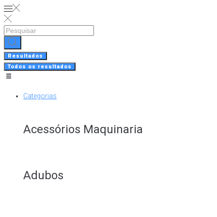
Skip
to
content
Search
...
Resultados
Todos os resultados
Categorias
Acessórios Maquinaria
Adubos