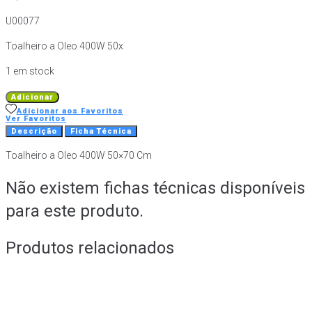
U00077
Toalheiro a Oleo 400W 50x
1 em stock
Quantidade
Adicionar
de
Adicionar aos Favoritos
Ver Favoritos
Toalheiro
Descrição
Ficha Técnica
a
Toalheiro a Oleo 400W 50×70 Cm
Oleo
400W
Não existem fichas técnicas disponíveis
50x70
Cm
para este produto.
Produtos relacionados