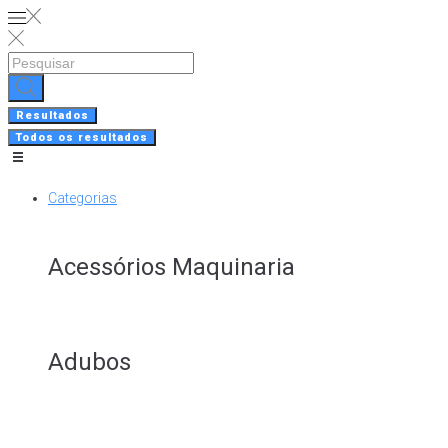
Skip
to
content
Search
...
Resultados
Todos os resultados
Categorias
Acessórios Maquinaria
Adubos