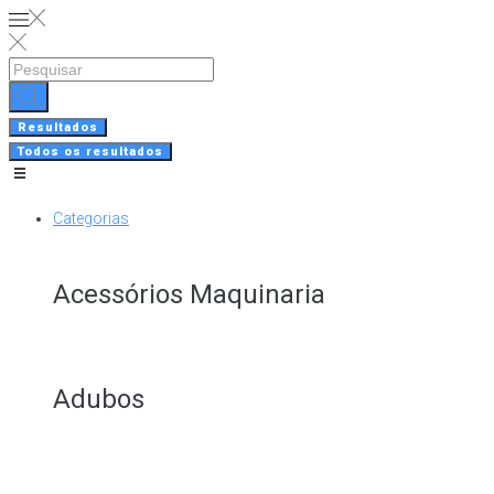
Skip
to
content
Search
...
Resultados
Todos os resultados
Categorias
Acessórios Maquinaria
Adubos