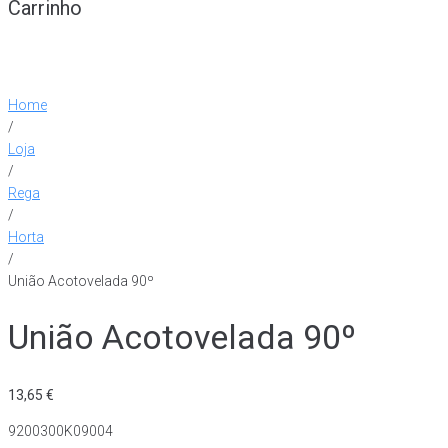
Carrinho
Home
/
Loja
/
Rega
/
Horta
/
União Acotovelada 90º
União Acotovelada 90º
13,65
€
9200300K09004