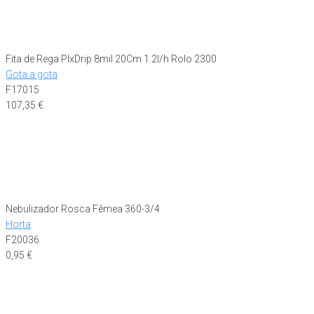
Fita de Rega PlxDrip 8mil 20Cm 1.2l/h Rolo 2300
Gota a gota
F17015
107,35
€
Nebulizador Rosca Fêmea 360-3/4
Horta
F20036
0,95
€