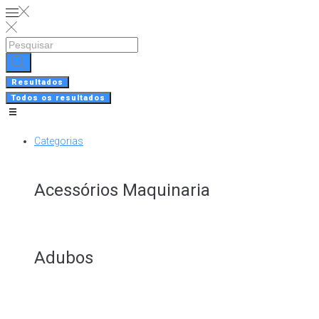
Skip
to
content
Search
...
Resultados
Todos os resultados
Categorias
Acessórios Maquinaria
Adubos