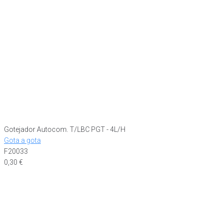
Gotejador Autocom. T/LBC PGT - 4L/H
Gota a gota
F20033
0,30
€