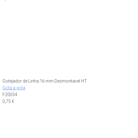
Gotejador de Linha 16 mm Desmontavel HT
Gota a gota
F20034
0,75
€