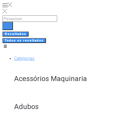
Skip
to
content
Search
...
Resultados
Todos os resultados
Categorias
Acessórios Maquinaria
Adubos