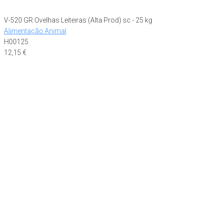
V-520 GR Ovelhas Leiteiras (Alta Prod) sc - 25 kg
Alimentação Animal
H00125
12,15
€