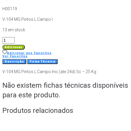
H00119
V-104 MG Pintos L.Campo I
13 em stock
Quantidade
de
Adicionar
V-
Adicionar aos Favoritos
Ver Favoritos
104
Descrição
Ficha Técnica
MG
V-104 MG Pintos L.Campo Inic.(ate 24d) Sc – 25 Kg
Pintos
L.Campo
Não existem fichas técnicas disponíveis
Inic.
(ate
para este produto.
24d)
Sc
Produtos relacionados
-
25
Kg