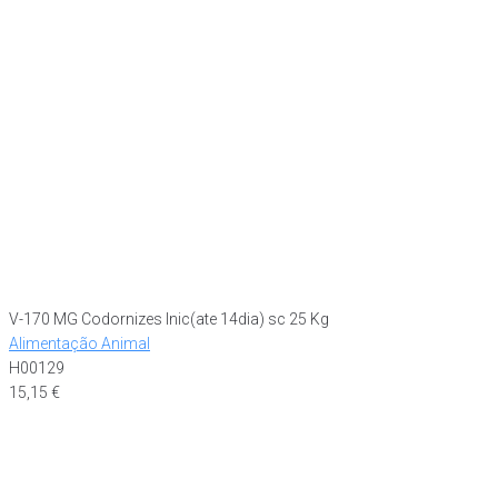
V-170 MG Codornizes Inic(ate 14dia) sc 25 Kg
Alimentação Animal
H00129
15,15
€