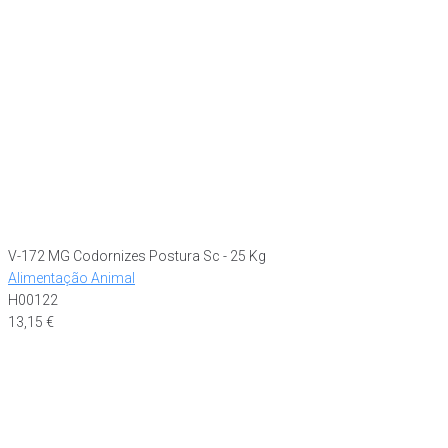
V-172 MG Codornizes Postura Sc - 25 Kg
Alimentação Animal
H00122
13,15
€