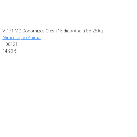
V-171 MG Codornizes Cres. (15 dias/Abat ) Sc-25 kg
Alimentação Animal
H00121
14,90
€