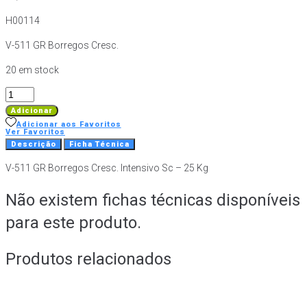
H00114
V-511 GR Borregos Cresc.
20 em stock
Quantidade
de
Adicionar
V-
Adicionar aos Favoritos
Ver Favoritos
511
Descrição
Ficha Técnica
GR
V-511 GR Borregos Cresc. Intensivo Sc – 25 Kg
Borregos
Cresc.
Não existem fichas técnicas disponíveis
Intensivo
Sc
para este produto.
-
25
Produtos relacionados
Kg