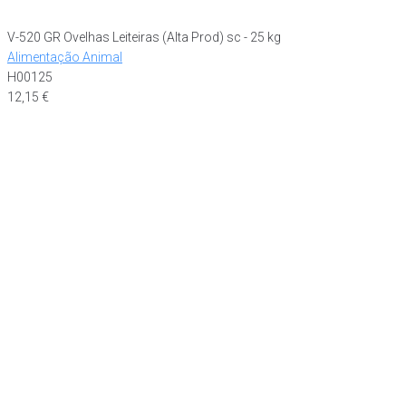
V-520 GR Ovelhas Leiteiras (Alta Prod) sc - 25 kg
Alimentação Animal
H00125
12,15
€