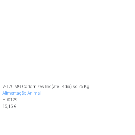
V-170 MG Codornizes Inic(ate 14dia) sc 25 Kg
Alimentação Animal
H00129
15,15
€