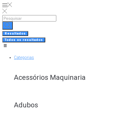
Skip
to
content
Search
...
Resultados
Todos os resultados
Categorias
Acessórios Maquinaria
Adubos