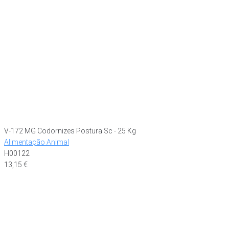
V-172 MG Codornizes Postura Sc - 25 Kg
Alimentação Animal
H00122
13,15
€