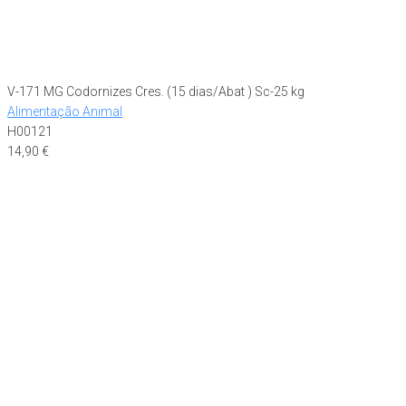
V-171 MG Codornizes Cres. (15 dias/Abat ) Sc-25 kg
Alimentação Animal
H00121
14,90
€