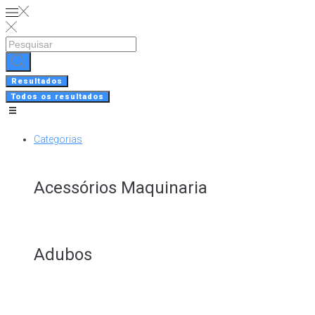
Skip
to
content
Search
...
Resultados
Todos os resultados
Categorias
Acessórios Maquinaria
Adubos