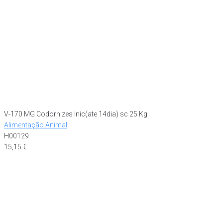
V-170 MG Codornizes Inic(ate 14dia) sc 25 Kg
Alimentação Animal
H00129
15,15
€