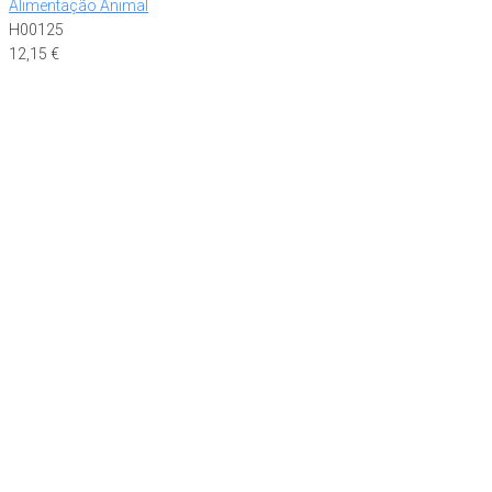
Alimentação Animal
H00125
12,15
€