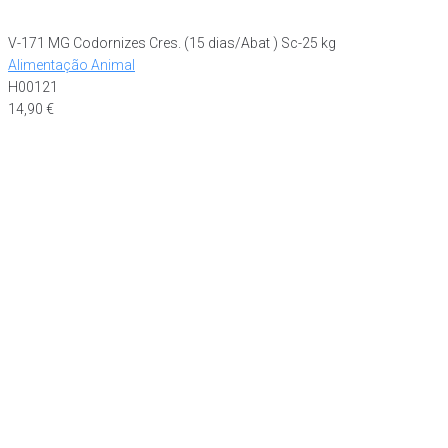
V-171 MG Codornizes Cres. (15 dias/Abat ) Sc-25 kg
Alimentação Animal
H00121
14,90
€