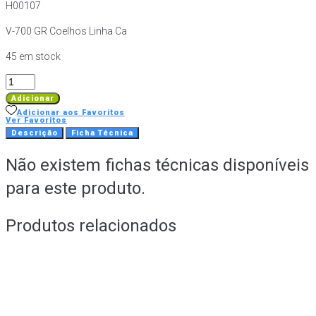
H00107
V-700 GR Coelhos Linha Ca
45 em stock
Quantidade
de
Adicionar
V-
Adicionar aos Favoritos
Ver Favoritos
700
Descrição
Ficha Técnica
GR
Coelhos
Não existem fichas técnicas disponíveis
Linha
para este produto.
Campo
-
5
Produtos relacionados
kg