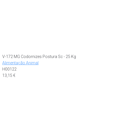
V-172 MG Codornizes Postura Sc - 25 Kg
Alimentação Animal
H00122
13,15
€