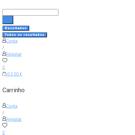
Skip
to
Search
content
...
Resultados
Todos os resultados
Conta
/
Registar
0
0
0,00 €
Carrinho
Conta
/
Registar
0