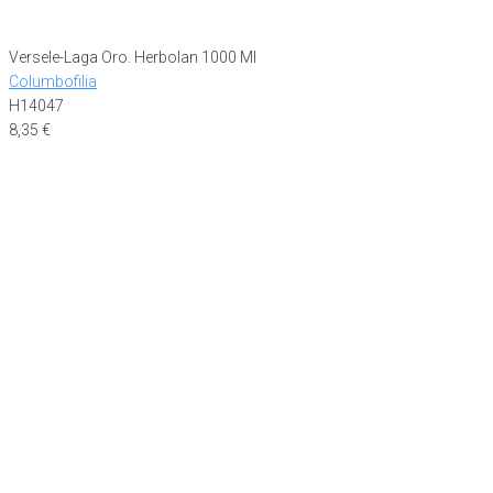
Versele-Laga Oro. Herbolan 1000 Ml
Columbofilia
H14047
8,35
€