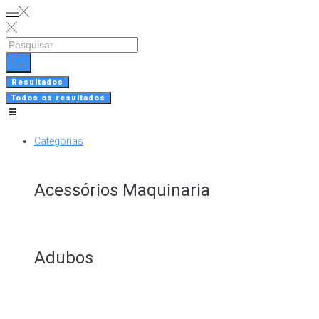
Skip
to
content
Search
...
Resultados
Todos os resultados
Categorias
Acessórios Maquinaria
Adubos