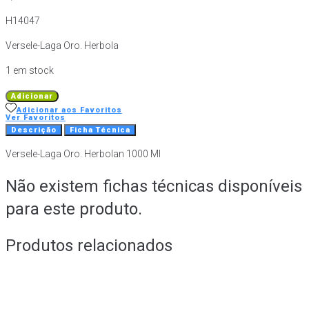
H14047
Versele-Laga Oro. Herbola
1 em stock
Quantidade
Adicionar
de
Adicionar aos Favoritos
Ver Favoritos
Versele-
Descrição
Ficha Técnica
Laga
Versele-Laga Oro. Herbolan 1000 Ml
Oro.
Herbolan
Não existem fichas técnicas disponíveis
1000
Ml
para este produto.
Produtos relacionados